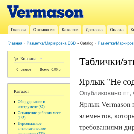
Пер
ос
Vermason.ru
со
Главная
О компании
Каталоги
Доставка
Оплата
К
Главное меню
Главная
»
Разметка/Маркировка ESD
» Catalog »
Разметка/Маркиро
Вы здесь
Таблички/эт
Корзина
0
товаров
0.00 р.
Всего:
Ярлык "Не сод
Каталог
Опубликовано пт, 
Оборудование и
Ярлык Vermason 
инструмент (87)
Оснащение рабочих мест
элементов, котор
(163)
Персональное
требованиями дир
антистатическое
оснащение (225)