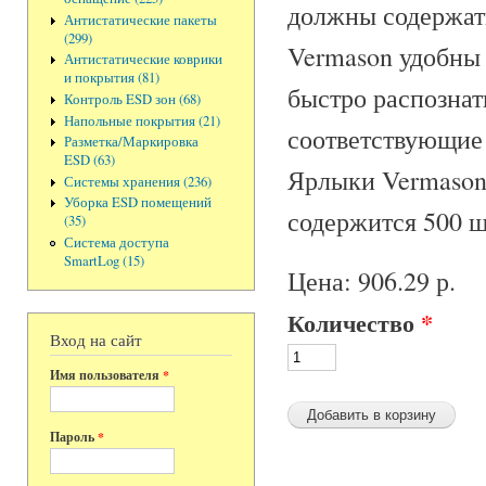
должны содержат
Антистатические пакеты
(299)
Vermason удобны 
Антистатические коврики
и покрытия (81)
быстро распознат
Контроль ESD зон (68)
Напольные покрытия (21)
соответствующие
Разметка/Маркировка
ESD (63)
Ярлыки Vermason
Системы хранения (236)
Уборка ESD помещений
содержится 500 ш
(35)
Система доступа
SmartLog (15)
Цена:
906.29 р.
Количество
*
Вход на сайт
Имя пользователя
*
Пароль
*