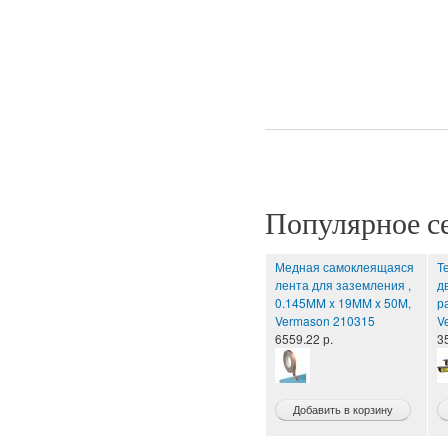
Страницы
Популярное с
Медная самоклеящаяся
Т
лента для заземления ,
д
0.145MM x 19MM x 50M,
р
Vermason 210315
V
6559.22 р.
3