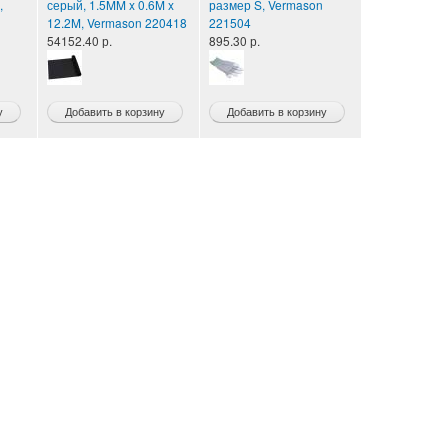
,
серый, 1.5MM x 0.6M x
размер S, Vermason
12.2M, Vermason 220418
221504
54152.40 р.
895.30 р.