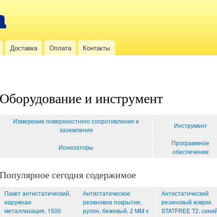
Перейти к
основному
содержанию
Доставка
Оплата
Контакты
Оборудование и инструмент
Измерение поверхностного сопротивления и
Инструмент
заземления
Программное
Ионизаторы
обеспечение
Популярное сегодня содержимое
Пакет антистатический,
Антистатическое
Антистатический
наружная
резиновое покрытие,
резиновый коврик
металлизация, 1500
рулон, бежевый, 2 MM x
STATFREE T2, синий