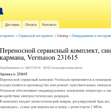
Перейти к
основному
содержанию
Доставка
Оплата
Контакты
нструмент
»
Сервисный инструмент
» Catalog »
Оборудование и инструм
Переносной сервисный комплект, сини
кармана, Vermason 231615
Опубликовано пт, 08/07/2016 - 09:02 пользователем
admin
Артикул:
231615
Переносной сервисный комплект Vermason применяется в помещени
осуществляется производство или ремонт чувствительных электро
Vermason обеспечивает индивидуальное заземление оператора и з
воздействия электростатических разрядов.
В комплект входит антистатический коврик, регулируемый браслет
«крокодил», сумка для переноски и шнур с резистором 1 МОм.