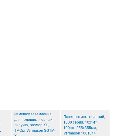
Ремешок заземления
Пакет антистатический,
для подошвы, черный,
1000 серия, 10x14",
,
липучка, размер XL,
100шт, 255x355мм,
,
1МОм, Vermason SG1M-
Vermason 1001014
XL