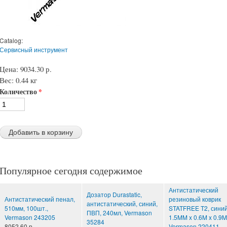
Catalog:
Сервисный инструмент
Цена:
9034.30 р.
Вес:
0.44 кг
Количество
*
Популярное сегодня содержимое
Антистатический
Дозатор Durastatic,
Антистатический пенал,
резиновый коврик
антистатический, синий,
510мм, 100шт.,
STATFREE T2, синий
ПВП, 240мл, Vermason
Vermason 243205
1.5MM x 0.6M x 0.9M
35284
8052.60 р.
Vermason 220411