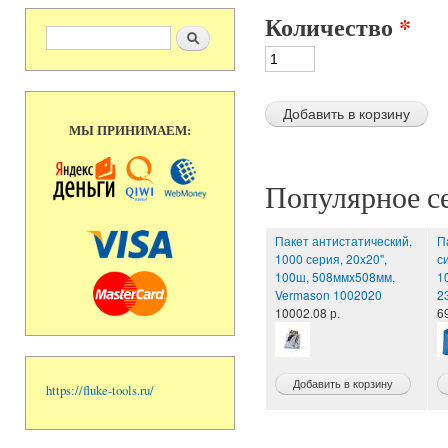
Количество
*
Форма поиска
Поиск
МЫ ПРИНИМАЕМ:
Популярное с
Пакет антистатический,
П
1000 серия, 20x20",
с
100ш, 508ммx508мм,
1
Vermason 1002020
2
10002.08 р.
6
https://fluke-tools.ru/