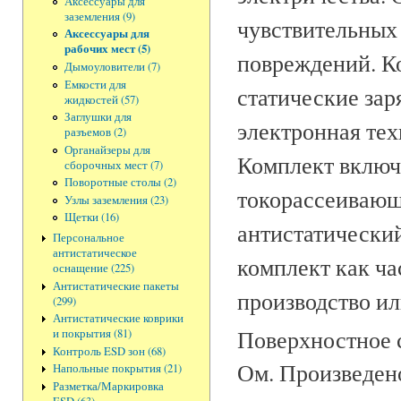
Аксессуары для
заземления (9)
чувствительных
Аксессуары для
рабочих мест (5)
повреждений. К
Дымоуловители (7)
Емкости для
статические зар
жидкостей (57)
Заглушки для
электронная тех
разъемов (2)
Органайзеры для
Комплект включа
сборочных мест (7)
Поворотные столы (2)
токорассеивающ
Узлы заземления (23)
Щетки (16)
антистатический
Персональное
антистатическое
комплект как ча
оснащение (225)
Антистатические пакеты
производство ил
(299)
Антистатические коврики
Поверхностное 
и покрытия (81)
Контроль ESD зон (68)
Ом. Произведен
Напольные покрытия (21)
Разметка/Маркировка