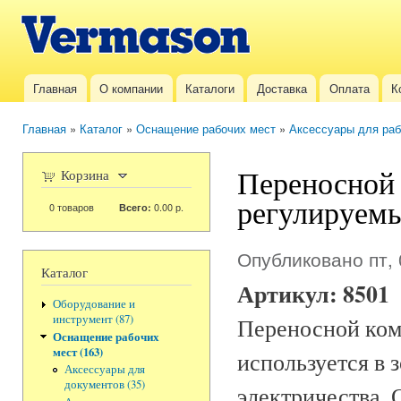
Пер
ос
Vermason.ru
со
Главная
О компании
Каталоги
Доставка
Оплата
К
Главное меню
Главная
»
Каталог
»
Оснащение рабочих мест
»
Аксессуары для раб
Вы здесь
Переносной 
Корзина
регулируемы
0
товаров
0.00 р.
Всего:
Опубликовано пт, 
Каталог
Артикул:
8501
Оборудование и
инструмент (87)
Переносной комп
Оснащение рабочих
мест (163)
используется в 
Аксессуары для
документов (35)
электричества. 