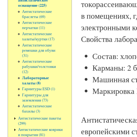
антистатическое
токорассеивающ
оснащение (225)
Антистатические
в помещениях, г
браслеты (69)
Антистатические
электронными к
перчатки (11)
Антистатические
Свойства лабора
халаты/куртки (17)
Антистатические
ремешки для обуви
Состав: хлоп
(31)
Антистатические
Карманы: 2 б
рабушки/толстовки
(12)
Машинная ст
Лабораторные
халаты (8)
Маркировка 
Гарнитуры ESD (1)
Гарнитуры для
заземления (73)
Антистатические
бахилы (3)
Антистатическая
Антистатические пакеты
(299)
европейскими с
Антистатические коврики
и покрытия (81)