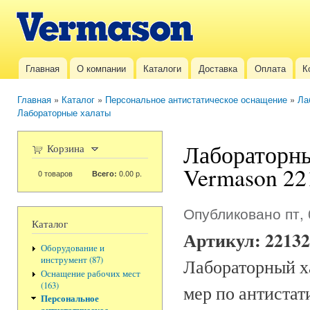
Пер
ос
Vermason.ru
со
Главная
О компании
Каталоги
Доставка
Оплата
К
Главное меню
Главная
»
Каталог
»
Персональное антистатическое оснащение
»
Ла
Вы здесь
Лабораторные халаты
Лабораторны
Корзина
Vermason 22
0
товаров
0.00 р.
Всего:
Опубликовано пт, 
Каталог
Артикул:
22132
Оборудование и
инструмент (87)
Лабораторный х
Оснащение рабочих мест
(163)
мер по антистат
Персональное