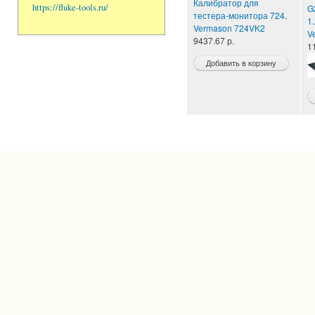
Калибратор для
https://fluke-tools.ru/
G
тестера-монитора 724,
1
Vermason 724VK2
V
9437.67 р.
1