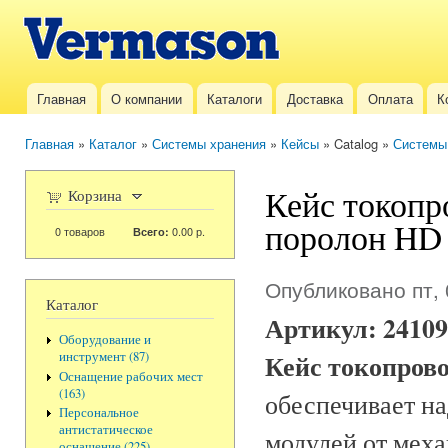
Пер
ос
Vermason.ru
со
Главная
О компании
Каталоги
Доставка
Оплата
К
Главное меню
Главная
»
Каталог
»
Системы хранения
»
Кейсы
» Catalog »
Системы
Вы здесь
Кейс токопр
Корзина
поролон HD 
0
товаров
0.00 р.
Всего:
Опубликовано пт, 
Каталог
Артикул:
24109
Оборудование и
Кейс токопров
инструмент (87)
Оснащение рабочих мест
(163)
обеспечивает н
Персональное
антистатическое
модулей от мех
оснащение (225)