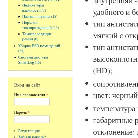
Индикаторы
удобного и 
влажности (7)
Пленка и рукава (15)
тип антистат
Поролон
токопроводящий (13)
мягкий с от
Токопроводящие
ремни (6)
тип антистат
Уборка ESD помещений
(35)
высокоплотн
Система доступа
SmartLog (15)
(HD);
сопротивлени
Вход на сайт
цвет: черны
Имя пользователя
*
температура 
Пароль
*
габаритные р
отклонение: 
Регистрация
Забыли пароль?