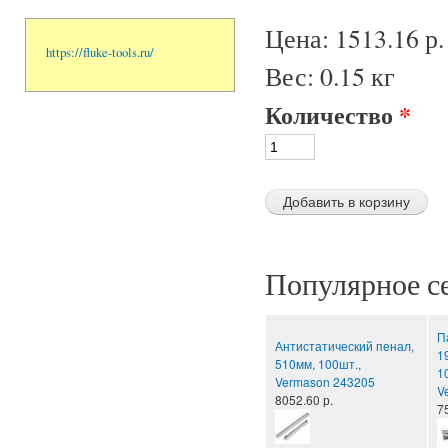
Цена:
1513.16 р.
https://fluke-tools.ru/
Вес:
0.15 кг
Количество
*
Популярное с
П
Антистатический пенал,
1
510мм, 100шт.,
1
Vermason 243205
V
8052.60 р.
7