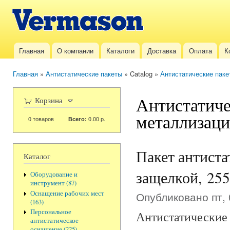
Пер
ос
Vermason.ru
со
Главная
О компании
Каталоги
Доставка
Оплата
К
Главное меню
Главная
»
Антистатические пакеты
» Catalog »
Антистатические паке
Вы здесь
Антистатиче
Корзина
металлизаци
0
товаров
0.00 р.
Всего:
Пакет антиста
Каталог
защелкой, 255
Оборудование и
инструмент (87)
Опубликовано пт, 
Оснащение рабочих мест
(163)
Персональное
Антистатические 
антистатическое
оснащение (225)