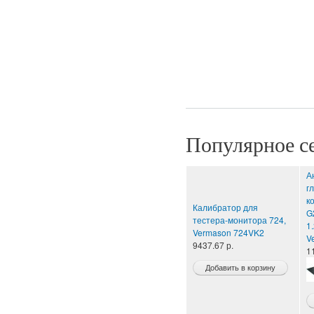
Популярное с
А
г
к
Калибратор для
G
тестера-монитора 724,
1
Vermason 724VK2
V
9437.67 р.
1