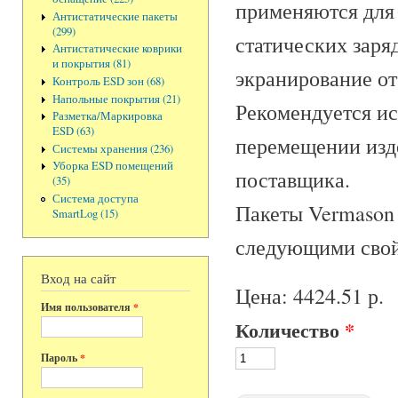
применяются для
Антистатические пакеты
(299)
статических заря
Антистатические коврики
и покрытия (81)
экранирование от
Контроль ESD зон (68)
Напольные покрытия (21)
Рекомендуется ис
Разметка/Маркировка
ESD (63)
перемещении изде
Системы хранения (236)
Уборка ESD помещений
поставщика.
(35)
Система доступа
Пакеты Vermason
SmartLog (15)
следующими свой
Вход на сайт
Цена:
4424.51 р.
Имя пользователя
*
Количество
*
Пароль
*